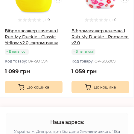
0
0
Вібромасажер качечка I
Вібромасажер качечка I
Rub My Duckie - Classic
Rub My Duckie - Romance
Yellow v2.0, скромняжка
v2.0
В наявності
В наявності
Код товару:
OP-SO1594
Код товару:
OP-SO3909
1 099 грн
1 059 грн
До кошика
До кошика
Наша адреса:
Українa м. Дніпро, пр-т Богдана Хмельницького 118д