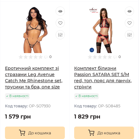
0
0
Еротичний комплект зі
Комплект білизни
стразами Leg Avenue
Passion SATARA SET S/M
Catch Me Rhinestone set,
red, топ, пояс для панчіх,
трусики та бра, one size
стрінги
В наявності
В наявності
Код товару:
OP-SO7930
Код товару:
OP-SO8485
1 579 грн
1 829 грн
До кошика
До кошика