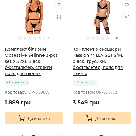
0
0
Комплект білизни
Комплект з екошкіри
Obsessive Selinne 3-pcs
Passion MILEY SET S/M,
set XL/2XL Black,
black, трусики,
бюстгальтер, стрінги
бюстгальтер, пояс для
пояс для панчіх
панчіх
В наявності
В наявності
Код товару:
OP-SO8669
Код товару:
OP-SO5772
1 889 грн
3 549 грн
До кошика
До кошика