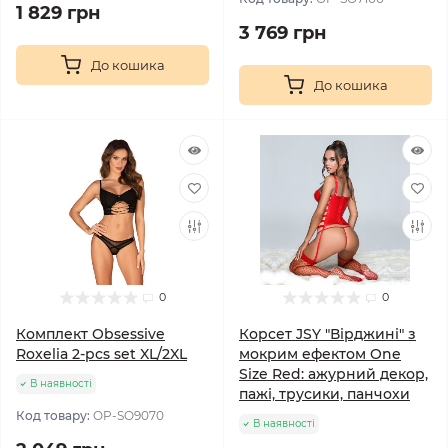
1 829 грн
3 769 грн
До кошика
До кошика
0
0
Комплект Obsessive
Корсет JSY "Вірджині" з
Roxelia 2-pcs set XL/2XL
мокрим ефектом One
Size Red: ажурний декор,
В наявності
пажі, трусики, панчохи
Код товару:
OP-SO9070
В наявності