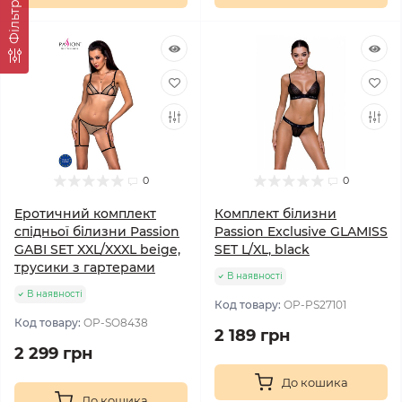
Фільтр
0
0
Еротичний комплект
Комплект білизни
спідньої білизни Passion
Passion Exclusive GLAMISS
GABI SET XXL/XXXL beige,
SET L/XL, black
трусики з гартерами
В наявності
В наявності
Код товару:
OP-PS27101
Код товару:
OP-SO8438
2 189 грн
2 299 грн
До кошика
До кошика