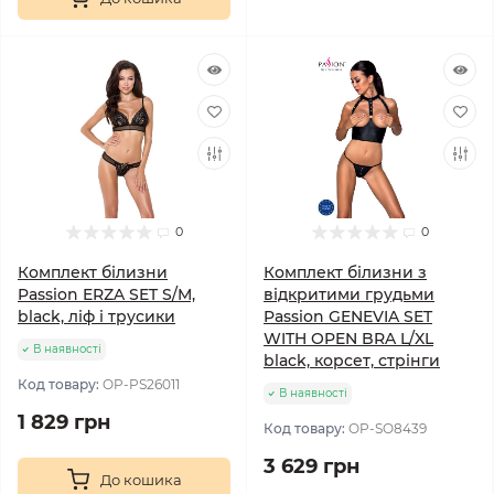
0
0
Комплект білизни
Комплект білизни з
Passion ERZA SET S/M,
відкритими грудьми
black, ліф і трусики
Passion GENEVIA SET
WITH OPEN BRA L/XL
В наявності
black, корсет, стрінги
Код товару:
OP-PS26011
В наявності
1 829 грн
Код товару:
OP-SO8439
3 629 грн
До кошика