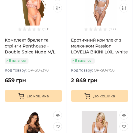
0
0
Комплект бралет та
Еротичний комплект з
стрінги Penthouse -
малюнком Passion
Double Spice Nude M/L
LOVELIA BIKINI L/XL, white
В наявності
В наявності
Код товару:
OP-SO4370
Код товару:
OP-SO4750
659 грн
2 849 грн
До кошика
До кошика