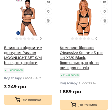
0
0
Білизна з відкритим
Комплект білизни
доступом Passion
Obsessive Selinne 3-pcs
MOONLIGHT SET S/M
set XS/S Black,
black, топ, стрінги
бюстгальтер, стрінги
пояс для панчіх
В наявності
В наявності
Код товару:
OP-SO8452
Код товару:
OP-SO8667
3 249 грн
1 889 грн
До кошика
До кошика