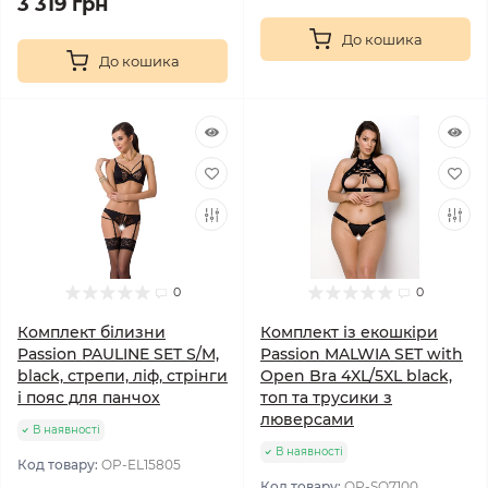
3 319 грн
До кошика
До кошика
0
0
Комплект білизни
Комплект із екошкіри
Passion PAULINE SET S/M,
Passion MALWIA SET with
black, стрепи, ліф, стрінги
Open Bra 4XL/5XL black,
і пояс для панчох
топ та трусики з
люверсами
В наявності
В наявності
Код товару:
OP-EL15805
Код товару:
OP-SO7100