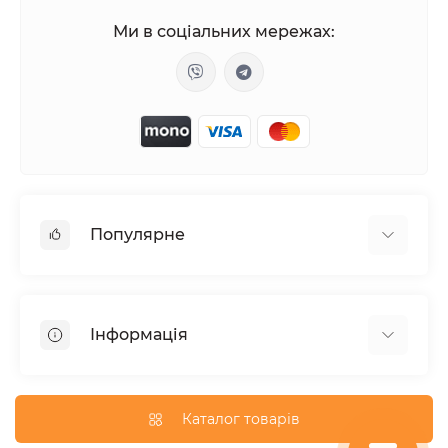
Ми в соціальних мережах:
Популярне
Жіночі збудники
Таблетки для потенції
Інформація
Вакуумні вібратори
Анальні пробки з хвостом
Відгуки про магазин
Лубрикант на водній основі
Публічна оферта
Каталог товарів
Духи з феромонами
Карта сайту