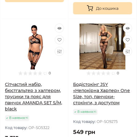
До кошика
0
0
Сітчастий набір,
Бодістокінг JSY
бюстгальтер з халтером,
«Непокірна Харпер» One
трусики та пояс для
Size, топ, панчохи-
панчох AMANDA SET S/M,
стокінги, з доступом
black
В наявності
В наявності
Код товару:
OP-SO9275
Код товару:
OP-SO5322
549 грн