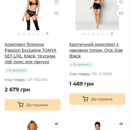
0
0
Комплект білизни
Еротичний комплект з
Passion Exclusive TONYA
лаковим топом, One Size
SET L/XL, black, трусики,
Black
ліф, пояс для панчох
В наявності
В наявності
Код товару:
OP-SO3656
Код товару:
OP-PS24110
1 469 грн
2 679 грн
До кошика
До кошика