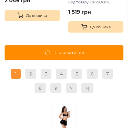
2 049 грн
Код товару:
OP-SO6876
1 519 грн
До кошика
До кошика
Показати ще
1
2
3
4
5
6
7
8
9
>
>|