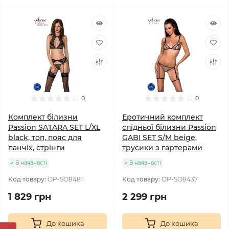
0
0
Комплект білизни
Еротичний комплект
Passion SATARA SET L/XL
спідньої білизни Passion
black, топ, пояс для
GABI SET S/M beige,
панчіх, стрінги
трусики з гартерами
В наявності
В наявності
Код товару:
OP-SO8481
Код товару:
OP-SO8437
1 829 грн
2 299 грн
До кошика
До кошика