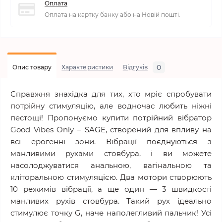
Оплата
Оплата на картку банку або на Новій пошті.
0
Опис товару
Характеристики
Відгуків
Справжня знахідка для тих, хто мріє спробувати
потрійну стимуляцію, але водночас любить ніжні
пестощі! Пропонуємо купити потрійний вібратор
Good Vibes Only – SAGE, створений для впливу на
всі ерогенні зони. Вібрації поєднуються з
манливими рухами стовбура, і ви можете
насолоджуватися анальною, вагінальною та
кліторальною стимуляцією. Два мотори створюють
10 режимів вібрації, а ще один — 3 швидкості
манливих рухів стовбура. Такий рух ідеально
стимулює точку G, наче наполегливий пальчик! Усі