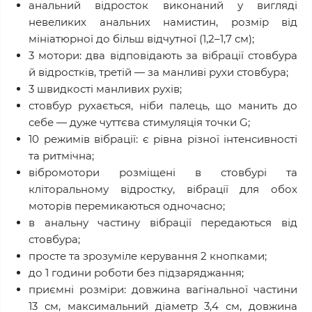
анальний відросток виконаний у вигляді
невеликих анальних намистин, розмір від
мініатюрної до більш відчутної (1,2–1,7 см);
3 мотори: два відповідають за вібрації стовбура
й відростків, третій — за манливі рухи стовбура;
3 швидкості манливих рухів;
стовбур рухається, ніби палець, що манить до
себе — дуже чуттєва стимуляція точки G;
10 режимів вібрації: є рівна різної інтенсивності
та ритмічна;
вібромотори розміщені в стовбурі та
кліторальному відростку, вібрації для обох
моторів перемикаються одночасно;
в анальну частину вібрації передаються від
стовбура;
просте та зрозуміле керування 2 кнопками;
до 1 години роботи без підзаряджання;
приємні розміри: довжина вагінальної частини
13 см, максимальний діаметр 3,4 см, довжина