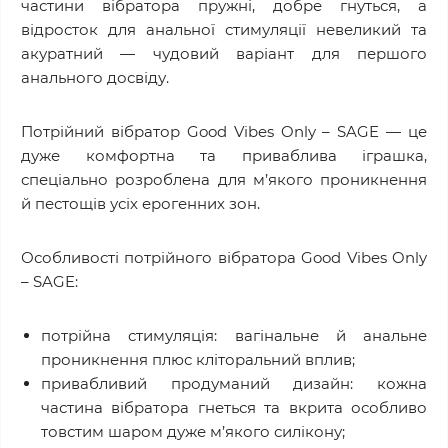
частини вібратора пружні, добре гнуться, а
відросток для анальної стимуляції невеликий та
акуратний — чудовий варіант для першого
анального досвіду.
Потрійний вібратор Good Vibes Only – SAGE — це
дуже комфортна та приваблива іграшка,
спеціально розроблена для м’якого проникнення
й пестощів усіх ерогенних зон.
Особливості потрійного вібратора Good Vibes Only
– SAGE:
потрійна стимуляція: вагінальне й анальне
проникнення плюс кліторальний вплив;
привабливий продуманий дизайн: кожна
частина вібратора гнеться та вкрита особливо
товстим шаром дуже м’якого силікону;