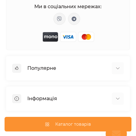
Ми в соціальних мережах:
Популярне
Жіночі збудники
Таблетки для потенції
Інформація
Вакуумні вібратори
Анальні пробки з хвостом
Відгуки про магазин
Лубрикант на водній основі
Публічна оферта
Каталог товарів
Духи з феромонами
Карта сайту
Мастурбатори