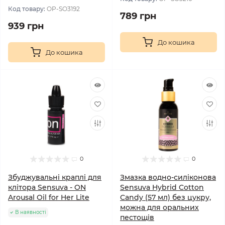
Код товару:
OP-SO3192
789 грн
939 грн
До кошика
До кошика
0
0
Збуджувальні краплі для
Змазка водно-силіконова
клітора Sensuva - ON
Sensuva Hybrid Cotton
Arousal Oil for Her Lite
Candy (57 мл) без цукру,
можна для оральних
В наявності
пестощів