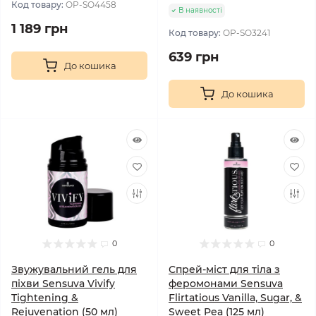
Код товару:
OP-SO4458
В наявності
1 189 грн
Код товару:
OP-SO3241
639 грн
До кошика
До кошика
0
0
Звужувальний гель для
Спрей-міст для тіла з
піхви Sensuva Vivify
феромонами Sensuva
Tightening &
Flirtatious Vanilla, Sugar, &
Rejuvenation (50 мл)
Sweet Pea (125 мл)