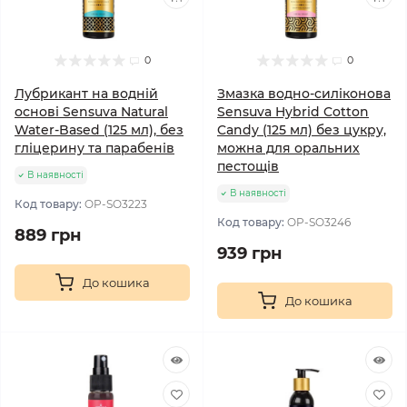
0
0
Лубрикант на водній
Змазка водно-силіконова
основі Sensuva Natural
Sensuva Hybrid Cotton
Water-Based (125 мл), без
Candy (125 мл) без цукру,
гліцерину та парабенів
можна для оральних
пестощів
В наявності
В наявності
Код товару:
OP-SO3223
Код товару:
OP-SO3246
889 грн
939 грн
До кошика
До кошика