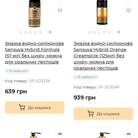
0
0
Змазка водно-силіконова
Змазка водно-силіконова
Sensuva Hybrid Formula
Sensuva Hybrid Orange
(57 мл) без цукру, можна
Creamsicle (125мл) без
для оральних пестощів
цукру, можна для
оральних пестощів
В наявності
В наявності
Код товару:
OP-SO3239
Код товару:
OP-SO3248
639 грн
939 грн
До кошика
До кошика