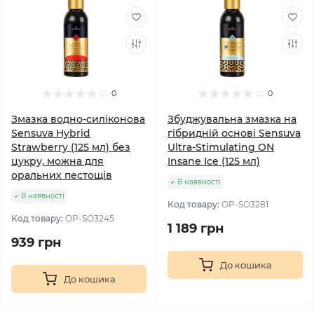
0
0
Змазка водно-силіконова
Збуджувальна змазка на
Sensuva Hybrid
гібридній основі Sensuva
Strawberry (125 мл) без
Ultra-Stimulating ON
цукру, можна для
Insane Ice (125 мл)
оральних пестощів
В наявності
В наявності
Код товару:
OP-SO3281
Код товару:
OP-SO3245
1 189 грн
939 грн
До кошика
До кошика