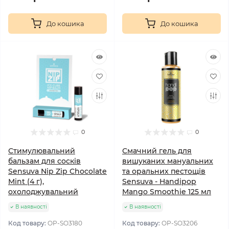
До кошика
До кошика
0
0
Стимулювальний
Смачний гель для
бальзам для сосків
вишуканих мануальних
Sensuva Nip Zip Chocolate
та оральних пестощів
Mint (4 г),
Sensuva - Handipop
охолоджувальний
Mango Smoothie 125 мл
В наявності
В наявності
Код товару:
OP-SO3180
Код товару:
OP-SO3206