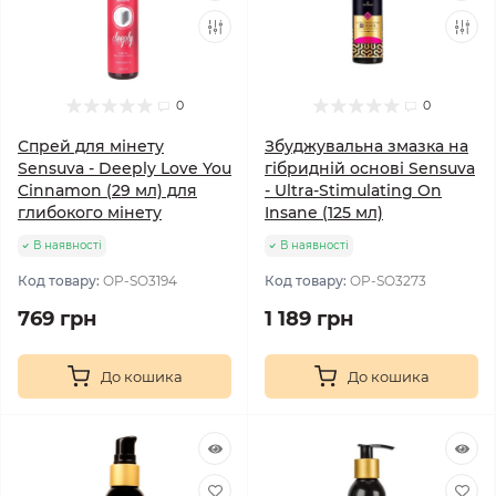
0
0
Спрей для мінету
Збуджувальна змазка на
Sensuva - Deeply Love You
гібридній основі Sensuva
Cinnamon (29 мл) для
- Ultra-Stimulating On
глибокого мінету
Insane (125 мл)
В наявності
В наявності
Код товару:
OP-SO3194
Код товару:
OP-SO3273
769 грн
1 189 грн
До кошика
До кошика