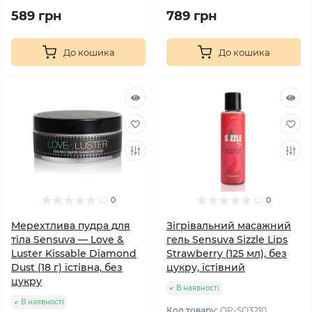
589 грн
789 грн
До кошика
До кошика
0
0
Мерехтлива пудра для
Зігрівальний масажний
тіла Sensuva — Love &
гель Sensuva Sizzle Lips
Luster Kissable Diamond
Strawberry (125 мл), без
Dust (18 г) їстівна, без
цукру, їстівний
цукру
В наявності
В наявності
Код товару:
OP-SO3210