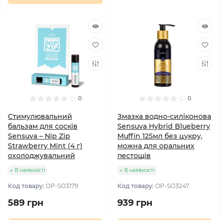
0
0
Стимулювальний
Змазка водно-силіконова
бальзам для сосків
Sensuva Hybrid Blueberry
Sensuva – Nip Zip
Muffin 125мл без цукру,
Strawberry Mint (4 г)
можна для оральних
охолоджувальний
пестощів
В наявності
В наявності
Код товару:
OP-SO3179
Код товару:
OP-SO3247
589 грн
939 грн