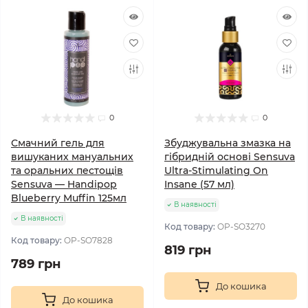
0
0
Смачний гель для
Збуджувальна змазка на
вишуканих мануальних
гібридній основі Sensuva
та оральних пестощів
Ultra-Stimulating On
Sensuva — Handipop
Insane (57 мл)
Blueberry Muffin 125мл
В наявності
В наявності
Код товару:
OP-SO3270
Код товару:
OP-SO7828
819 грн
789 грн
До кошика
До кошика