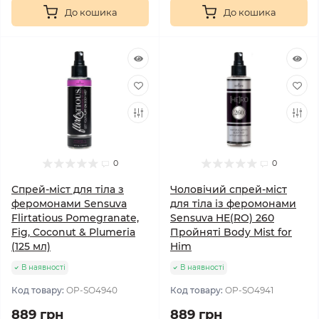
До кошика
До кошика
0
0
Спрей-міст для тіла з
Чоловічий спрей-міст
феромонами Sensuva
для тіла із феромонами
Flirtatious Pomegranate,
Sensuva HE(RO) 260
Fig, Coconut & Plumeria
Пройняті Body Mist for
(125 мл)
Him
В наявності
В наявності
Код товару:
OP-SO4940
Код товару:
OP-SO4941
889 грн
889 грн