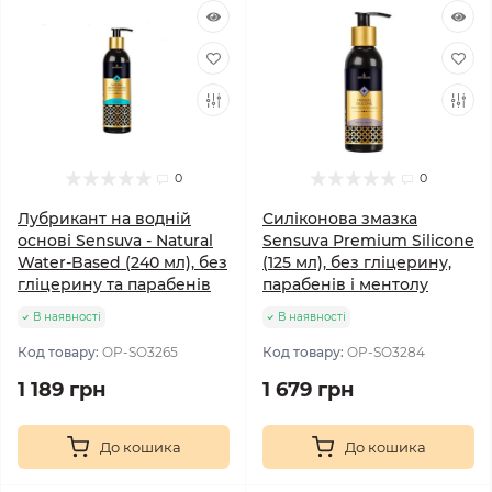
0
0
Лубрикант на водній
Силіконова змазка
основі Sensuva - Natural
Sensuva Premium Silicone
Water-Based (240 мл), без
(125 мл), без гліцерину,
гліцерину та парабенів
парабенів і ментолу
В наявності
В наявності
Код товару:
OP-SO3265
Код товару:
OP-SO3284
1 189 грн
1 679 грн
До кошика
До кошика