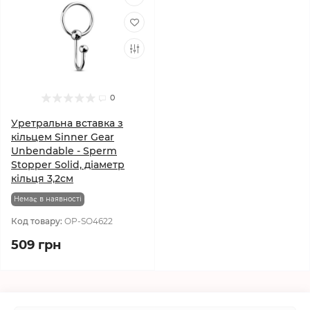
0
Уретральна вставка з
кільцем Sinner Gear
Unbendable - Sperm
Stopper Solid, діаметр
кільця 3,2см
Немає в наявності
Код товару:
OP-SO4622
509 грн