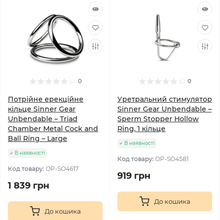
0
0
Потрійне ерекційне
Уретральний стимулятор
кільце Sinner Gear
Sinner Gear Unbendable –
Unbendable – Triad
Sperm Stopper Hollow
Chamber Metal Cock and
Ring, 1 кільце
Ball Ring – Large
В наявності
В наявності
Код товару:
OP-SO4581
Код товару:
OP-SO4617
919 грн
1 839 грн
До кошика
До кошика