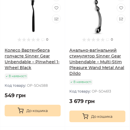
0
0
Колесо Вартенберга
Анально-вагінальний
голчасте Sinner Gear
стимулятор Sinner Gear
Unbendable – Pinwheel 1-
Unbendable – Multi-Stim
Wheel Black
Pleasure Wand Metal Anal
Dildo
В наявності
В наявності
Код товару:
OP-SO4588
Код товару:
OP-SO4613
549 грн
3 679 грн
До кошика
До кошика