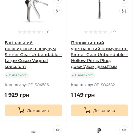
0
0
Вагінальний
Порожнинний
розширювач спекулум
уретральний стимулятор
Sinner Gear Unbendable –
Sinner Gear Unbendable –
Large Cusco Vaginal
Hollow Penis Plug,
speculum
довж.7,5см, діам.12мм
В наявності
В наявності
Код товару:
OP-SO4586
Код товару:
OP-SO4582
1 929 грн
1 149 грн
До кошика
До кошика