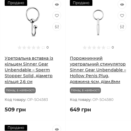
Продано
Продано
0
0
Уретральна вставка із
Порожнинний
кільцем Sinner Gear
уретральний стимулятор
Unbendable – Sperm
Sinner Gear Unbendable –
Stopper Solid, діаметр
Hollow Penis Plug,
кільця 2,6 см
довжина 4см, діам.8мм
Немає в наявності
Немає в наявності
Код товару:
OP-SO4583
Код товару:
OP-SO4580
509 грн
649 грн
Продано