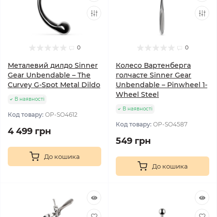
0
0
Металевий дилдо Sinner
Колесо Вартенберга
Gear Unbendable – The
голчасте Sinner Gear
Curvey G-Spot Metal Dildo
Unbendable – Pinwheel 1-
Wheel Steel
В наявності
В наявності
Код товару:
OP-SO4612
Код товару:
OP-SO4587
4 499 грн
549 грн
До кошика
До кошика