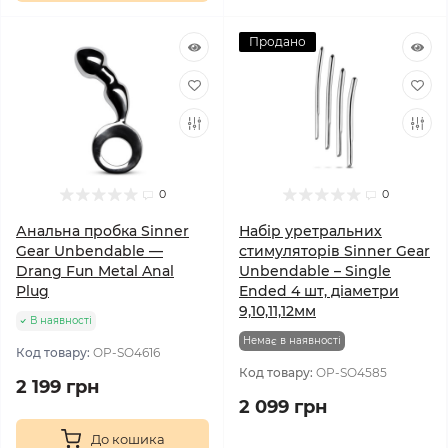
Продано
0
0
Анальна пробка Sinner
Набір уретральних
Gear Unbendable —
стимуляторів Sinner Gear
Drang Fun Metal Anal
Unbendable – Single
Plug
Ended 4 шт, діаметри
9,10,11,12мм
В наявності
Немає в наявності
Код товару:
OP-SO4616
Код товару:
OP-SO4585
2 199 грн
2 099 грн
До кошика