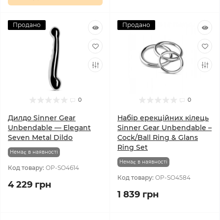
Продано
Продано
0
0
Дилдо Sinner Gear
Набір ерекційних кілець
Unbendable — Elegant
Sinner Gear Unbendable –
Seven Metal Dildo
Cock/Ball Ring & Glans
Ring Set
Немає в наявності
Немає в наявності
Код товару:
OP-SO4614
Код товару:
OP-SO4584
4 229 грн
1 839 грн