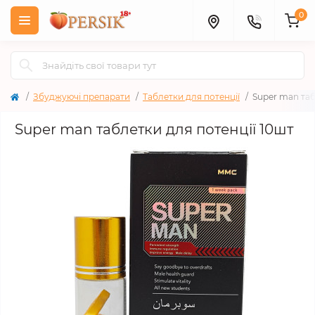
0
Збуджуючі препарати
Таблетки для потенції
Super man таб
Super man таблетки для потенції 10шт