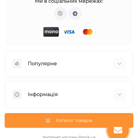
Ми в соціальних мережах:
Популярне
Жіночі збудники
Таблетки для потенції
Інформація
Вакуумні вібратори
Анальні пробки з хвостом
Відгуки про магазин
Лубрикант на водній основі
Публічна оферта
Каталог товарів
Духи з феромонами
Карта сайту
Мастурбатори
Виробники
Интернет магазин
Persik.ua