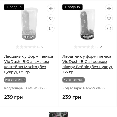
Продано
Продано
0
0
Льодяник у формі пеніса
Льодяник у формі пеніса
VidDushi BIG зі смаком
VidDushi BIG зі смаком
коктейлю Мохіто (без
лікеру Бейліс (без цукру),
цукру), 135 гр
135 гр
Нет в наличии
Нет в наличии
Код товара:
TO-WW30650
Код товара:
TO-WW30636
239 грн
239 грн