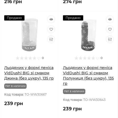
216 грн
274 грн
Продано
Продано
0
0
Льодяник у формі пеніса
Льодяник у формі пеніса
VidDushi BIG зі смаком
VidDushi BIG зі смаком
Джина (без цукру), 135 гр
Полуниця (без цукру), 135
гр
Нет в наличии
Нет в наличии
Код товара:
TO-WW30667
Код товара:
TO-WW30643
239 грн
239 грн