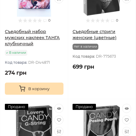
0
0
Съедобный набор
Съедобные стриги
мужских наклеек ТАНГА
женские (цветные)
клубничный
Нет в наличии
В наличии
Код товара:
DR-775673
Код товара:
DR-Div4871
699 грн
274 грн
В корзину
Продано
Продано