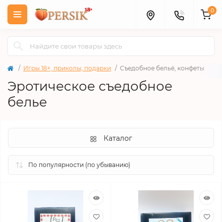
0
Игры 18+, приколы, подарки
Съедобное бельё, конфеты
Эротическое съедобное
белье
Каталог