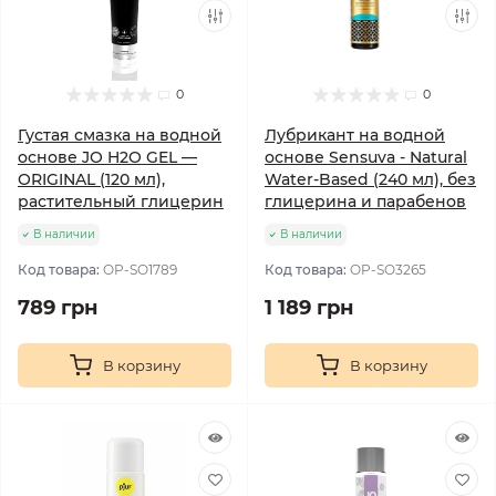
0
0
Густая смазка на водной
Лубрикант на водной
основе JO H2O GEL —
основе Sensuva - Natural
ORIGINAL (120 мл),
Water-Based (240 мл), без
растительный глицерин
глицерина и парабенов
В наличии
В наличии
Код товара:
OP-SO1789
Код товара:
OP-SO3265
789 грн
1 189 грн
В корзину
В корзину