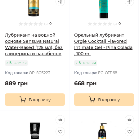
0
0
Лубрикант на водной
Оральный лубрикант
основе Sensuva Natural
Orgie Cocktail Flavored
Water-Based (125 мл), без
Intimate Gel - Pina Colada
глицерина и парабенов
, 100 ml
В наличии
В наличии
Код товара:
OP-SO3223
Код товара:
EG-O17168
889 грн
668 грн
В корзину
В корзину