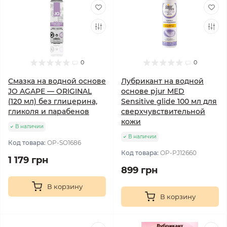
0
0
Смазка на водной основе
Лубрикант на водной
JO AGAPE — ORIGINAL
основе pjur MED
(120 мл) без глицерина,
Sensitive glide 100 мл для
гликоля и парабенов
сверхчувствительной
кожи
В наличии
В наличии
Код товара:
OP-SO1686
Код товара:
OP-PJ12660
1 179 грн
899 грн
В корзину
В корзину