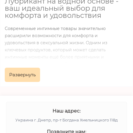
Лубрикант на водной основе -
ваш идеальный выбор для
комфорта и удовольствия
Современные интимные товары значительно
расширили возможности для комфорта и
удовольствия в сексуальной жизни. Одним из
ключевых продуктов, который может сделать
интимные моменты ещё более приятными и
комфортными, является
лубрикант на водной основе
.
Этот продукт подходит для различных целей и видов
Развернуть
сексуальной активности, благодаря своим безопасным
и гипоаллергенным свойствам.
Преимущества лубриканта на
водной основе
Наш адрес:
Украина г. Днепр, пр-т Богдана Хмельницкого 118д
Лубриканты на водной основе являются самыми
универсальными среди всех доступных вариантов. Вот
Позвоните нам: