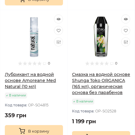
0
0
Лубрикант на водной
Смазка на водной основе
основе Amoreane Med
Shunga Toko ORGANICA
Natural (10 мл)
(165 мл), органическая
основа без парабенов
В наличии
В наличии
Код товара:
OP-SO4815
Код товара:
OP-SO2528
359 грн
1 199 грн
В корзину