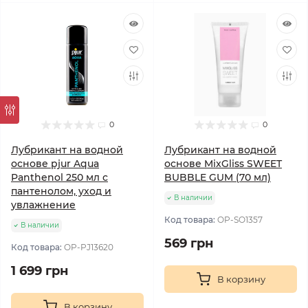
0
0
Лубрикант на водной
Лубрикант на водной
основе pjur Aqua
основе MixGliss SWEET
Panthenol 250 мл с
BUBBLE GUM (70 мл)
пантенолом, уход и
В наличии
увлажнение
Код товара:
OP-SO1357
В наличии
569 грн
Код товара:
OP-PJ13620
1 699 грн
В корзину
В корзину