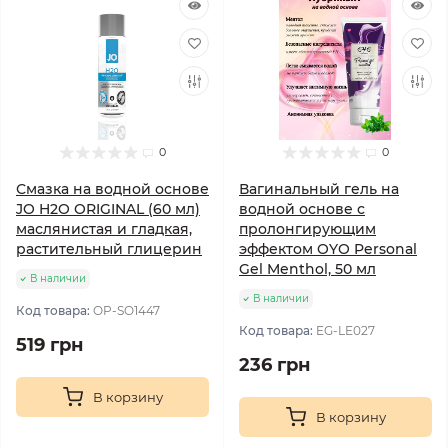
0
0
Смазка на водной основе
Вагинальный гель на
JO H2O ORIGINAL (60 мл)
водной основе с
маслянистая и гладкая,
пролонгирующим
растительный глицерин
эффектом OYO Personal
Gel Menthol, 50 мл
В наличии
В наличии
Код товара:
OP-SO1447
Код товара:
EG-LE027
519 грн
236 грн
В корзину
В корзину