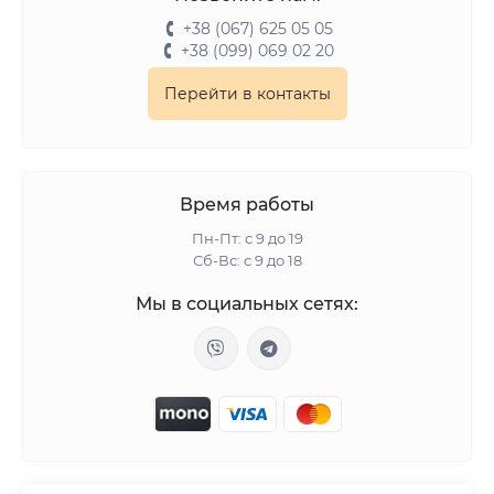
почему они так популярны:
+38 (067) 625 05 05
+38 (099) 069 02 20
Совместимость с разными материалами:
Перейти в контакты
Лубриканты на водной основе безопасны для
использования с презервативами и секс-
игрушками, включая изделия из силикона и латекса.
Лёгкость в смывании:
Водные лубриканты легко
смываются водой, не оставляя следов и липкости.
Время работы
Гипоаллергенные:
Этот тип лубрикантов обычно не
Пн-Пт: с 9 до 19
вызывает раздражения, что делает их подходящими
Сб-Вс: с 9 до 18
для людей с чувствительной кожей или
Мы в социальных сетях:
склонностью к аллергическим реакциям.
Естественные ощущения:
Лубриканты на водной
основе обеспечивают максимально естественное
скольжение, что делает интимные моменты ещё
более комфортными.
Как пользоваться лубрикантом
на водной основе