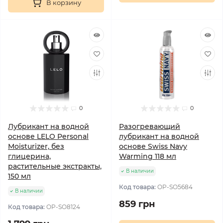
В корзину
0
0
Лубрикант на водной
Разогревающий
основе LELO Personal
лубрикант на водной
Moisturizer, без
основе Swiss Navy
глицерина,
Warming 118 мл
растительные экстракты,
В наличии
150 мл
Код товара:
OP-SO5684
В наличии
859 грн
Код товара:
OP-SO8124