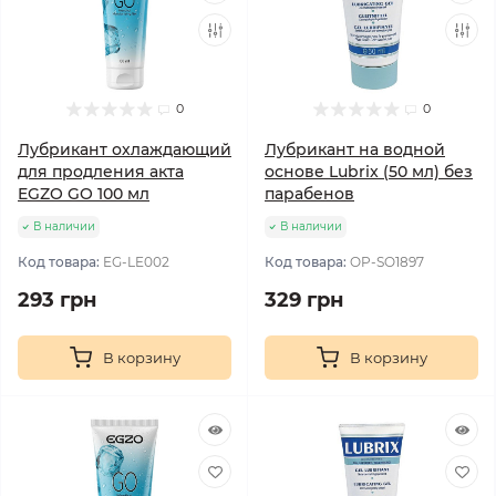
0
0
Лубрикант охлаждающий
Лубрикант на водной
для продления акта
основе Lubrix (50 мл) без
EGZO GO 100 мл
парабенов
В наличии
В наличии
Код товара:
EG-LE002
Код товара:
OP-SO1897
293 грн
329 грн
В корзину
В корзину