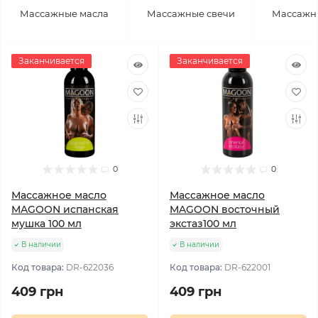
Массажные масла
Массажные свечи
Массажн
Заканчивается
Заканчивается
0
0
Массажное масло
Массажное масло
MAGOON испанская
MAGOON восточный
мушка 100 мл
экстаз100 мл
В наличии
В наличии
Код товара:
DR-622036
Код товара:
DR-622001
409 грн
409 грн