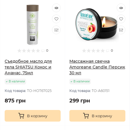
0
0
Съедобное масло для
Массажная свечка
тела SHIATSU Кокос и
Amoreane Candle Персик
Ананас, 75мл
30 мл
В наличии
В наличии
Код товара:
TO-HOT67025
Код товара:
TO-A60151
875 грн
299 грн
В корзину
В корзину