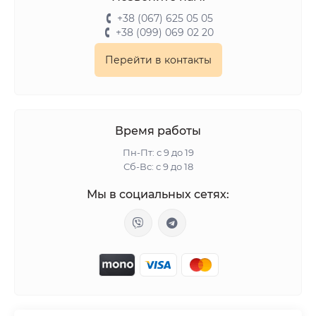
от нежных и романтичных до страстных и
+38 (067) 625 05 05
соблазнительных. Каждое масло разработано с
+38 (099) 069 02 20
использованием высококачественных ингредиентов,
которые делают ваш опыт максимально приятным и
Перейти в контакты
полезным для кожи.
Расслабление и уход:
Наши масла содержат натуральные компоненты,
Время работы
способствующие расслаблению мышц и улучшению
Пн-Пт: с 9 до 19
состояния кожи. Вы забудете о стрессе, погружаясь
Сб-Вс: с 9 до 18
в атмосферу уюта и покоя.
Мы в социальных сетях:
Ароматерапия:
Каждое масло обогащено неповторимыми
ароматами, которые разбудят в вас страсть и
чувственность. От легких цветочных ноток до
пряных и восточных ароматов – у нас есть масло для
каждого вкуса.