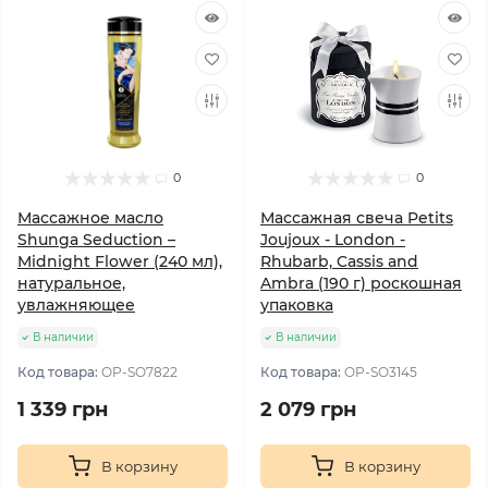
0
0
Массажное масло
Массажная свечa Petits
Shunga Seduction –
Joujoux - London -
Midnight Flower (240 мл),
Rhubarb, Cassis and
натуральное,
Ambra (190 г) роскошная
увлажняющее
упаковка
В наличии
В наличии
Код товара:
OP-SO7822
Код товара:
OP-SO3145
1 339 грн
2 079 грн
В корзину
В корзину