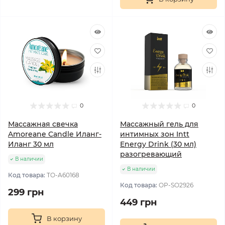
0
0
Массажная свечка
Массажный гель для
Amoreane Candle Иланг-
интимных зон Intt
Иланг 30 мл
Energy Drink (30 мл)
разогревающий
В наличии
В наличии
Код товара:
TO-A60168
Код товара:
OP-SO2926
299 грн
449 грн
В корзину