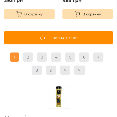
293 грн
485 грн
В корзину
В корзину
Показать еще
1
2
3
4
5
6
7
8
9
>
>|