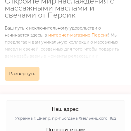
Откройте мир наслаждения с
массажными маслами и
свечами от Персик
Ваш путь к исключительному удовольствию
начинается здесь, в
интернет-магазине Персик
! Мы
предлагаем вам уникальную коллекцию массажных
масел и свечей, созданных для того, чтобы подарить
вам незабываемые моменты релаксации и
наслаждения. Давайте расскажем вам о наших
эксклюзивных продуктах и почему они станут вашим
Развернуть
идеальным спутником в мире чувственных
переживаний.
Магия массажных масел:
Наш адрес:
Наши
массажные масла
созданы с любовью к деталям
Украина г. Днепр, пр-т Богдана Хмельницкого 118д
и вниманием к вашему комфорту. В нашем
ассортименте вы найдете масла различных ароматов,
Позвоните нам: