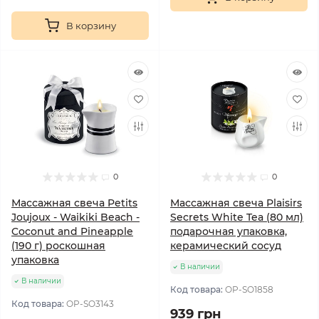
В корзину
0
0
Массажная свечa Petits
Массажная свеча Plaisirs
Joujoux - Waikiki Beach -
Secrets White Tea (80 мл)
Coconut and Pineapple
подарочная упаковка,
(190 г) роскошная
керамический сосуд
упаковка
В наличии
В наличии
Код товара:
OP-SO1858
Код товара:
OP-SO3143
939 грн