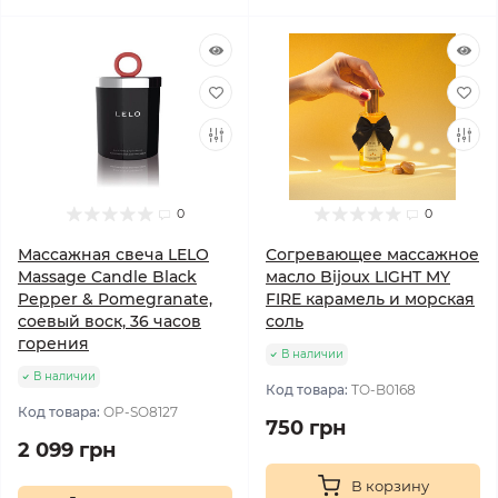
0
0
Массажная свеча LELO
Согревающее массажное
Massage Candle Black
масло Bijoux LIGHT MY
Pepper & Pomegranate,
FIRE карамель и морская
соевый воск, 36 часов
соль
горения
В наличии
В наличии
Код товара:
TO-B0168
Код товара:
OP-SO8127
750 грн
2 099 грн
В корзину