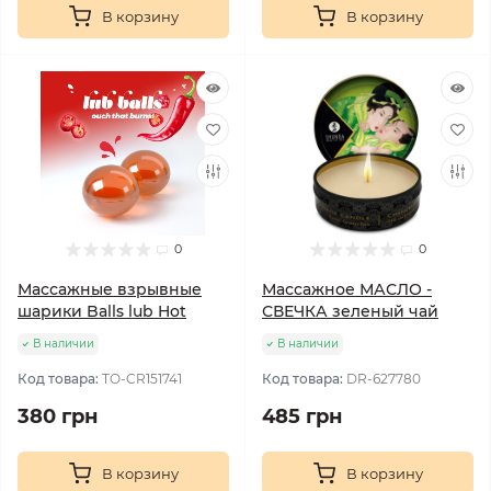
В корзину
В корзину
0
0
Массажные взрывные
Массажное МАСЛО -
шарики Balls lub Hot
СВЕЧКА зеленый чай
В наличии
В наличии
Код товара:
TO-CR151741
Код товара:
DR-627780
380 грн
485 грн
В корзину
В корзину