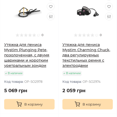
0
0
Утяжка для пениса
Утяжка для пениса
Mystim Plunging Pete,
Mystim Charming Chuck,
позолоченная, с двумя
два регулируемых
шариками и коротким
текстильных ремня с
уретральным зондом
электродами
В наличии
В наличии
Код товара:
OP-SO2978
Код товара:
OP-SO2974
5 069 грн
2 059 грн
В корзину
В корзину