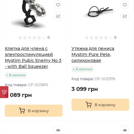
0
0
Клетка для члена с
Утяжка для пениса
электростимуляцией
Mystim Pure Pete,
Mystim Pubic Enemy No 3
силиконовая
- with Ball Squeezer
В наличии
В наличии
Код товара:
OP-SO2976
Код товара:
OP-SO3810
3 099 грн
8 089 грн
В корзину
В корзину