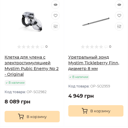
0
0
Клетка для члена с
Уретральный зонд
электростимуляцией
Mystim Tickleberry Finn,
Mystim Pubic Enemy No 2
диаметр 8 мм
- Original
В наличии
В наличии
Код товара:
OP-SO2959
Код товара:
OP-SO2982
4 949 грн
8 089 грн
В корзину
В корзину