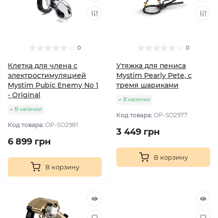
0
0
Клетка для члена с
Утяжка для пениса
электростимуляцией
Mystim Pearly Pete, с
Mystim Pubic Enemy No 1
тремя шариками
- Original
В наличии
В наличии
Код товара:
OP-SO2977
Код товара:
OP-SO2981
3 449 грн
6 899 грн
В корзину
В корзину