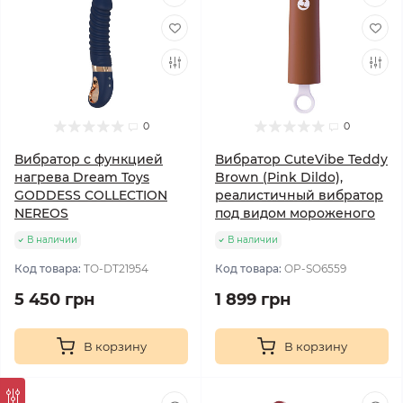
0
0
Вибратор с функцией
Вибратор CuteVibe Teddy
нагрева Dream Toys
Brown (Pink Dildo),
GODDESS COLLECTION
реалистичный вибратор
NEREOS
под видом мороженого
В наличии
В наличии
Код товара:
TO-DT21954
Код товара:
OP-SO6559
5 450 грн
1 899 грн
В корзину
В корзину