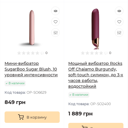
0
0
Мини-вибратор
Мощный вибратор Rocks
SugarBoo Sugar Blush, 10
Off Chaiamo Burgundy,
уровней интенсивности
soft-touch силикон, до 3-х
часов работы,
В наличии
водостойкий
Код товара:
OP-SO6629
В наличии
849 грн
Код товара:
OP-SO2400
1 889 грн
В корзину