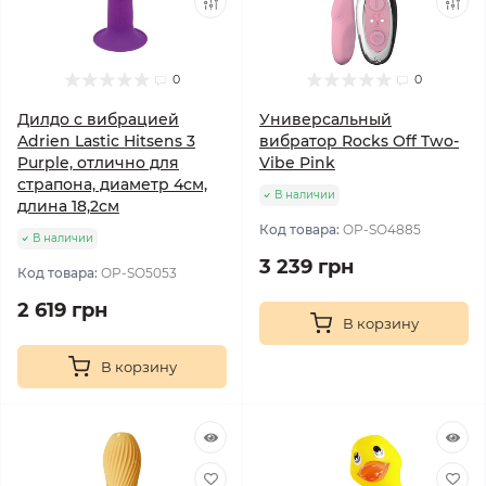
0
0
Дилдо с вибрацией
Универсальный
Adrien Lastic Hitsens 3
вибратор Rocks Off Two-
Purple, отлично для
Vibe Pink
страпона, диаметр 4см,
В наличии
длина 18,2см
Код товара:
OP-SO4885
В наличии
3 239 грн
Код товара:
OP-SO5053
2 619 грн
В корзину
В корзину