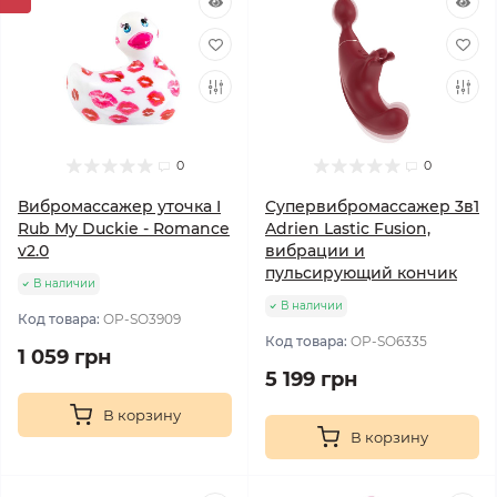
0
0
Вибромассажер уточка I
Супервибромассажер 3в1
Rub My Duckie - Romance
Adrien Lastic Fusion,
v2.0
вибрации и
пульсирующий кончик
В наличии
В наличии
Код товара:
OP-SO3909
Код товара:
OP-SO6335
1 059 грн
5 199 грн
В корзину
В корзину