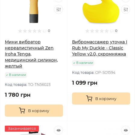
0
0
Мини вибратор
Вибромассажер уточка I
нереалистичный Zen
Rub My Duckie - Classic
Iroha Tenga,
Yellow v2.0, скромняжка
медицинский силикон,
В наличии
желтый
Код товара:
OP-SO1594
В наличии
1 099 грн
Код товара:
TO-TN56023
1 780 грн
В корзину
В корзину
Заканчивается