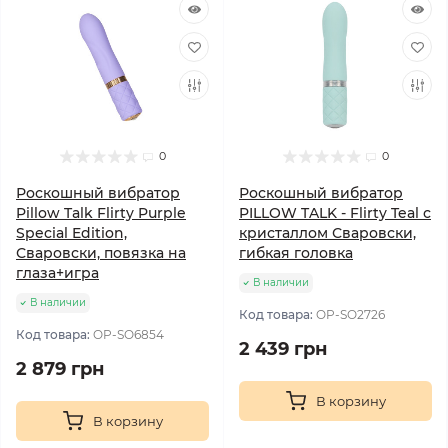
0
0
Роскошный вибратор
Роскошный вибратор
Pillow Talk Flirty Purple
PILLOW TALK - Flirty Teal с
Special Edition,
кристаллом Сваровски,
Сваровски, повязка на
гибкая головка
глаза+игра
В наличии
В наличии
Код товара:
OP-SO2726
Код товара:
OP-SO6854
2 439 грн
2 879 грн
В корзину
В корзину