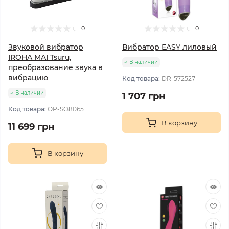
0
0
Звуковой вибратор
Вибратор EASY лиловый
IROHA MAI Tsuru,
В наличии
преобразование звука в
вибрацию
Код товара:
DR-572527
В наличии
1 707 грн
Код товара:
OP-SO8065
В корзину
11 699 грн
В корзину