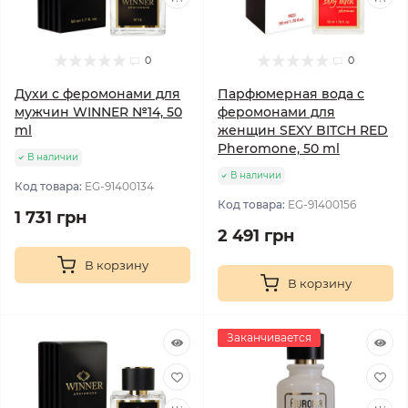
0
0
Духи с феромонами для
Парфюмерная вода с
мужчин WINNER №14, 50
феромонами для
ml
женщин SEXY BITCH RED
Pheromone, 50 ml
В наличии
В наличии
Код товара:
EG-91400134
Код товара:
EG-91400156
1 731 грн
2 491 грн
В корзину
В корзину
Заканчивается