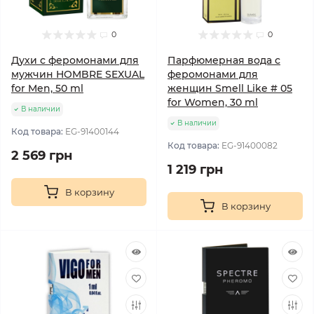
0
0
Духи с феромонами для
Парфюмерная вода с
мужчин HOMBRE SEXUAL
феромонами для
for Men, 50 ml
женщин Smell Like # 05
for Women, 30 ml
В наличии
В наличии
Код товара:
EG-91400144
Код товара:
EG-91400082
2 569 грн
1 219 грн
В корзину
В корзину