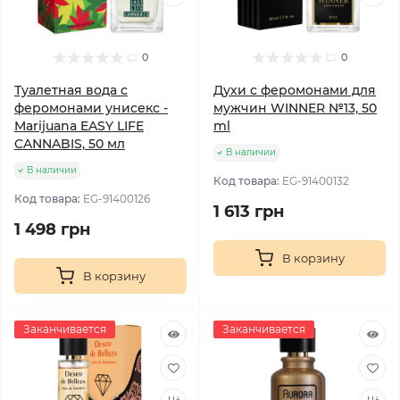
0
0
Туалетная вода с
Духи с феромонами для
феромонами унисекс -
мужчин WINNER №13, 50
Marijuana EASY LIFE
ml
CANNABIS, 50 мл
В наличии
В наличии
Код товара:
EG-91400132
Код товара:
EG-91400126
1 613 грн
1 498 грн
В корзину
В корзину
Заканчивается
Заканчивается