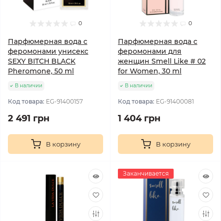
0
0
Парфюмерная вода с
Парфюмерная вода с
феромонами унисекс
феромонами для
SEXY BITCH BLACK
женщин Smell Like # 02
Pheromone, 50 ml
for Women, 30 ml
В наличии
В наличии
Код товара:
EG-91400157
Код товара:
EG-91400081
2 491 грн
1 404 грн
В корзину
В корзину
Заканчивается