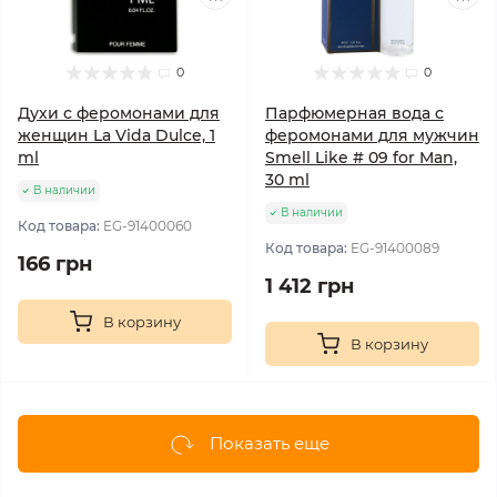
0
0
Духи с феромонами для
Парфюмерная вода с
женщин La Vida Dulce, 1
феромонами для мужчин
ml
Smell Like # 09 for Man,
30 ml
В наличии
В наличии
Код товара:
EG-91400060
Код товара:
EG-91400089
166 грн
1 412 грн
В корзину
В корзину
Показать еще