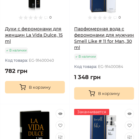
0
0
Духи с феромонами для
Парфюмерная вода с
женщин La Vida Dulce, 15
феромонами для мужчин
ml
Smell Like # 11 for Man, 30
ml
В наличии
В наличии
Код товара:
EG-91400040
Код товара:
EG-91400084
782 грн
1 348 грн
В корзину
В корзину
Заканчивается