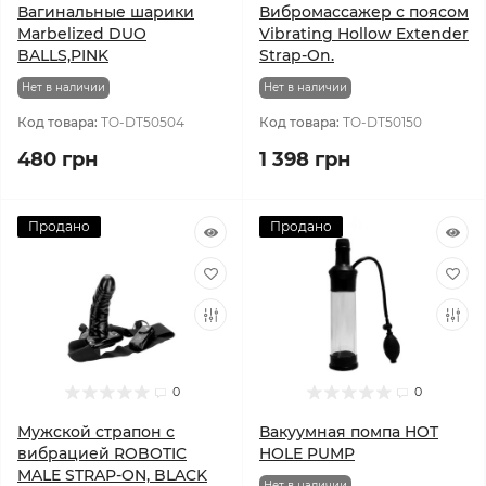
Вагинальные шарики
Вибромассажер с поясом
Marbelized DUO
Vibrating Hollow Extender
BALLS,PINK
Strap-On.
Нет в наличии
Нет в наличии
Код товара:
TO-DT50504
Код товара:
TO-DT50150
480 грн
1 398 грн
Продано
Продано
0
0
Мужской страпон с
Вакуумная помпа HOT
вибрацией ROBOTIC
HOLE PUMP
MALE STRAP-ON, BLACK
Нет в наличии