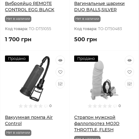
Виброяйцо REMOTE
Вагинальные шарики
CONTROL EGG BLACK
DUO BALLS,SILVER
Нет в наличии
Нет в наличии
Код товара:
TO-DT51055
Код товара:
TO-DT50483
1 700 грн
500 грн
Продано
Продано
0
0
Вакуумная помпа Air
Страпон мужской
Control
фаллопротез MOJO
THROTTLE, FLESH
Нет в наличии
Нет в наличии