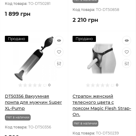
Код товара:
TO-DT50281
Код товара:
TO-DT50858
1 899 грн
2 210 грн
Продано
Продано
0
0
DT50356 Вакуумная
Страпон женский
помпа для мужчин Super
телесного цвета с
XL-Pump
поясом Magic Flesh Strap-
On.
Нет в наличии
Нет в наличии
Код товара:
TO-DT50356
Код товара:
TO-DT50239